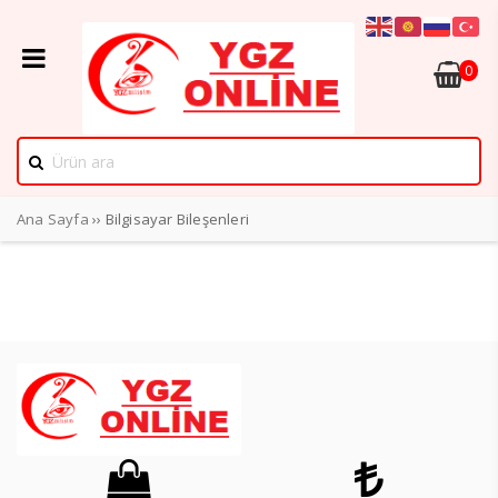
0
Ana Sayfa
›› Bilgisayar Bileşenleri