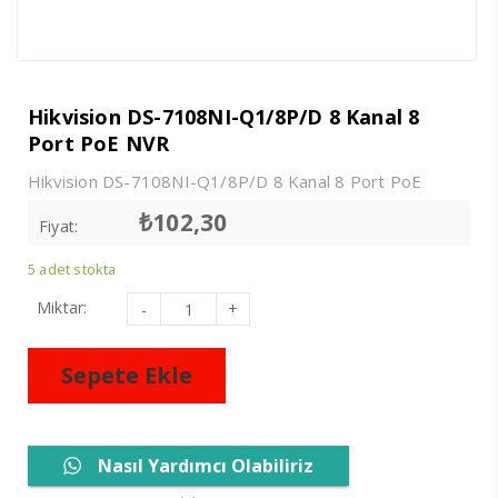
Hikvision DS-7108NI-Q1/8P/D 8 Kanal 8
Port PoE NVR
Hikvision DS-7108NI-Q1/8P/D 8 Kanal 8 Port PoE
Metal Kasa NVR Kayıt Cihazı
₺
102,30
Fiyat:
5 adet stokta
Hikvision
Miktar:
DS-
7108NI-
Q1/8P/D
8
Sepete Ekle
Kanal
8
Port
PoE
NVR
adet
Nasıl Yardımcı Olabiliriz