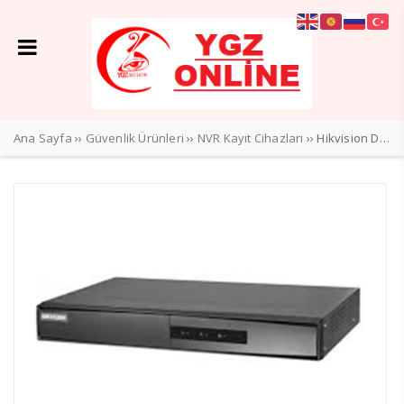
Ana Sayfa
››
Güvenlik Ürünleri
››
NVR Kayıt Cihazları
›› Hikvision DS-7108NI-Q1/8P/D 8 Kanal 8 Port PoE NVR