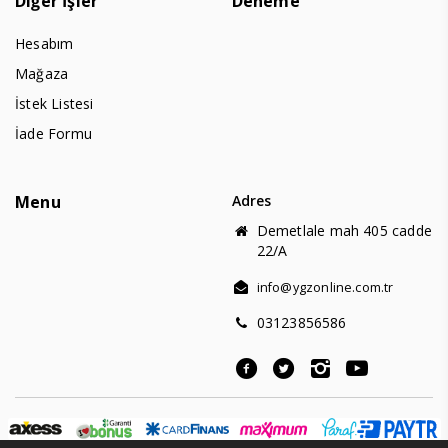
Diğer İşler
Deneme
Hesabım
Mağaza
İstek Listesi
İade Formu
Menu
Adres
Demetlale mah 405 cadde
22/A
info@ygzonline.com.tr
03123856586