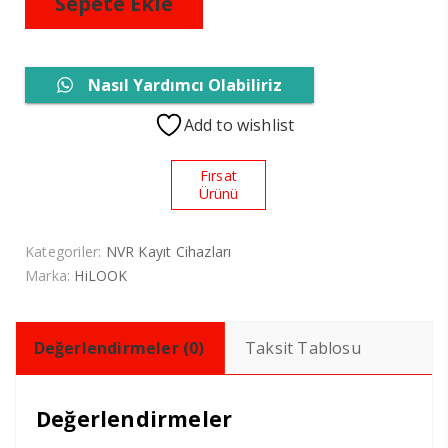
Sepete Ekle
Kanal
Nvr
Kayıt
Cihazı
adet
Nasıl Yardımcı Olabiliriz
Add to wishlist
Fırsat
Ürünü
Kategoriler:
NVR Kayıt Cihazları
Marka:
HiLOOK
Değerlendirmeler (0)
Taksit Tablosu
Değerlendirmeler